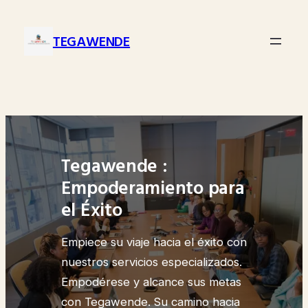
Saltar
al
TEGAWENDE
contenido
Tegawende :
Empoderamiento para
el Éxito
Empiece su viaje hacia el éxito con
nuestros servicios especializados.
Empodérese y alcance sus metas
con Tegawende. Su camino hacia