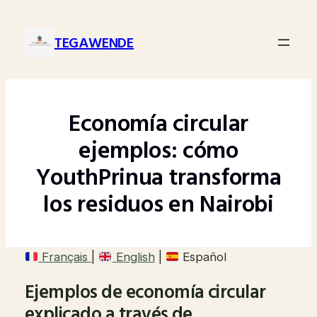
Saltar
al
TEGAWENDE
contenido
Economía circular
ejemplos: cómo
YouthPrinua transforma
los residuos en Nairobi
Français
|
English
|
Español
Ejemplos de economía circular
explicado a través de