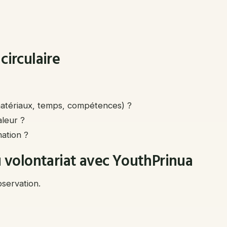
circulaire
(matériaux, temps, compétences) ?
leur ?
mation ?
du volontariat avec YouthPrinua
bservation.