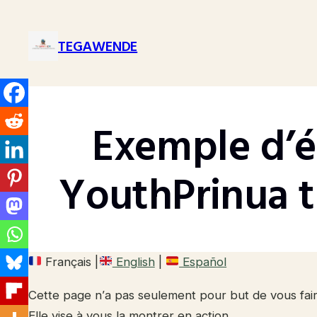
Aller
au
TEGAWENDE
contenu
Exemple d’é
YouthPrinua t
Français |
English
|
Español
Cette page n’a pas seulement pour but de vous fair
Elle vise à vous la montrer en action.