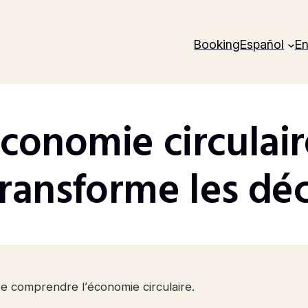
Booking
Español
En
conomie circulai
ransforme les déc
e comprendre l’économie circulaire.