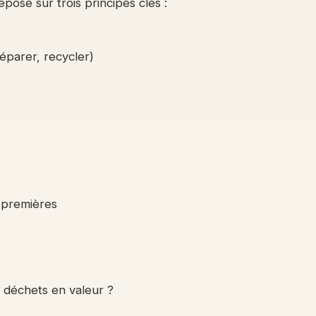
epose sur trois principes clés :
réparer, recycler)
 premières
s déchets en valeur ?