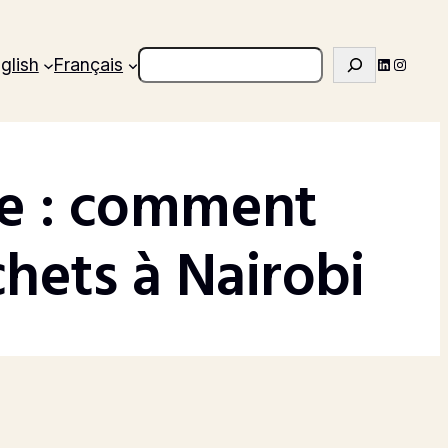
Search
LinkedIn
Instagr
glish
Français
re : comment
hets à Nairobi